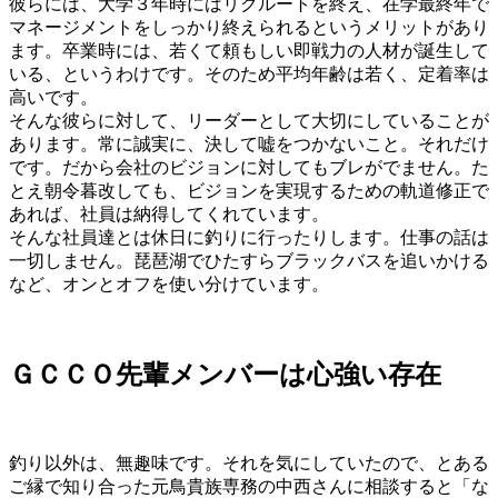
彼らには、大学３年時にはリクルートを終え、在学最終年で
マネージメントをしっかり終えられるというメリットがあり
ます。卒業時には、若くて頼もしい即戦力の人材が誕生して
いる、というわけです。そのため平均年齢は若く、定着率は
高いです。
そんな彼らに対して、リーダーとして大切にしていることが
あります。常に誠実に、決して嘘をつかないこと。それだけ
です。だから会社のビジョンに対してもブレがでません。た
とえ朝令暮改しても、ビジョンを実現するための軌道修正で
あれば、社員は納得してくれています。
そんな社員達とは休日に釣りに行ったりします。仕事の話は
一切しません。琵琶湖でひたすらブラックバスを追いかける
など、オンとオフを使い分けています。
ＧＣＣＯ先輩メンバーは心強い存在
釣り以外は、無趣味です。それを気にしていたので、とある
ご縁で知り合った元鳥貴族専務の中西さんに相談すると「な