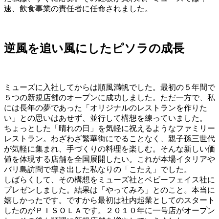
速、飲食事業の責任者に任命されました。
逆風を追い風にしたピソラの成長
ミューズに入社してからは順風満帆でした。最初の５年間で
５つの新規店舗のオープンに成功しました。ただ一方で、私
には長年の夢であった「オリジナルのレストランを作りた
い」との思いはあせず、並行して構想を練っていました。
ちょっとした「晴れの日」を気軽に祝えるようなファミリー
レストラン。わざわざ繁華街にでることなく、親子孫三世代
が気軽に集まれ、手づくりの料理を楽しむ。そんな新しい価
値を体現する店舗を全国展開したい。これが本場イタリアや
バリ島訪問で導き出した私なりの「こたえ」でした。
しばらくして、その構想をミューズ社とベビーフェイス社に
プレゼンしました。結果は「やってみろ」とのこと。本当に
嬉しかったです。ですから最初は社内起業としてのスタート
したのがＰＩＳＯＬＡです。２０１０年に一号店がオープン