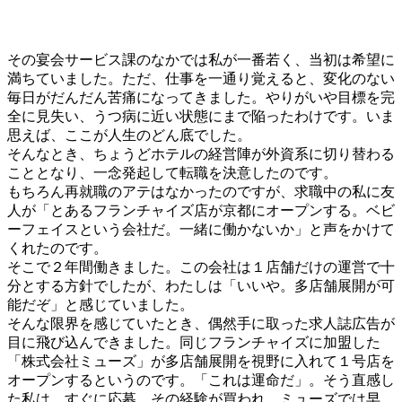
その宴会サービス課のなかでは私が一番若く、当初は希望に
満ちていました。ただ、仕事を一通り覚えると、変化のない
毎日がだんだん苦痛になってきました。やりがいや目標を完
全に見失い、うつ病に近い状態にまで陥ったわけです。いま
思えば、ここが人生のどん底でした。
そんなとき、ちょうどホテルの経営陣が外資系に切り替わる
こととなり、一念発起して転職を決意したのです。
もちろん再就職のアテはなかったのですが、求職中の私に友
人が「とあるフランチャイズ店が京都にオープンする。ベビ
ーフェイスという会社だ。一緒に働かないか」と声をかけて
くれたのです。
そこで２年間働きました。この会社は１店舗だけの運営で十
分とする方針でしたが、わたしは「いいや。多店舗展開が可
能だぞ」と感じていました。
そんな限界を感じていたとき、偶然手に取った求人誌広告が
目に飛び込んできました。同じフランチャイズに加盟した
「株式会社ミューズ」が多店舗展開を視野に入れて１号店を
オープンするというのです。「これは運命だ」。そう直感し
た私は、すぐに応募。その経験が買われ、ミューズでは早