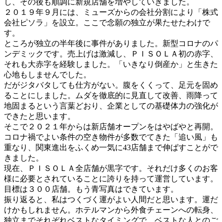
し、その後も順調に新規店舗を増やしていきました。
２０１９年９月には、ミューズからの会社分割により「株式
会社ピソラ」を設立。ここで念願の独立が果たせたわけで
す。
ところが独立の半年後に事件がありました。新型コロナのパ
ンデミックです。売上げは激減し、ＰＩＳＯＬＡ初の赤字、
それも大赤字を経験しました。「いきなり倒産か」と生きた
心地もしませんでした。
だがジタバタしても仕方がない。腹をくくって、足元を固め
ることにしました。ムダを徹底的に見直して改善、雨降って
地固まるという言葉どおり、企業としての基礎体力の強化が
できたと思います。
そこで２０２１年からは新店舗オープンをはやばやと再開。
コロナ禍でよい条件の空き物件が多数でてきた「追い風」も
重なり、関東進出をふくめ一気に43店舗まで伸ばすことがで
きました。
現在、ＰＩＳＯＬＡ全店舗が黒字です。それだけ多くのお客
様に必要とされていることに誇りを持って運営しています。
目標は３００店舗。もう青写真はできています。
振り返ると、私はつくづく運がよい人間だと思います。運だ
けかもしれません。ホテルマンから外食チェーンへの転身、
独立までそれぞれベストなタイミングで、ベストな人とのご