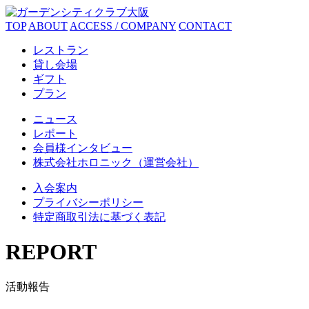
TOP
ABOUT
ACCESS / COMPANY
CONTACT
レストラン
貸し会場
ギフト
プラン
ニュース
レポート
会員様インタビュー
株式会社ホロニック（運営会社）
入会案内
プライバシーポリシー
特定商取引法に基づく表記
REPORT
活動報告