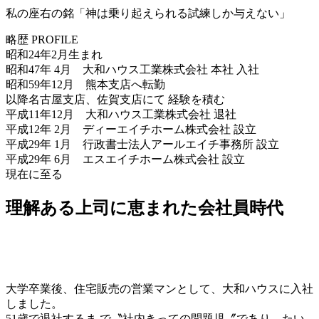
私の座右の銘「神は乗り起えられる試練しか与えない」
略歴 PROFILE
昭和24年2月生まれ
昭和47年 4月 大和ハウス工業株式会社 本社 入社
昭和59年12月 熊本支店へ転勤
以降名古屋支店、佐賀支店にて 経験を積む
平成11年12月 大和ハウス工業株式会社 退社
平成12年 2月 ディーエイチホーム株式会社 設立
平成29年 1月 行政書士法人アールエイチ事務所 設立
平成29年 6月 エスエイチホーム株式会社 設立
現在に至る
理解ある上司に恵まれた会社員時代
大学卒業後、住宅販売の営業マンとして、大和ハウスに入社
しました。
51歳で退社するま で〝社内きっての問題児〞であり、たい