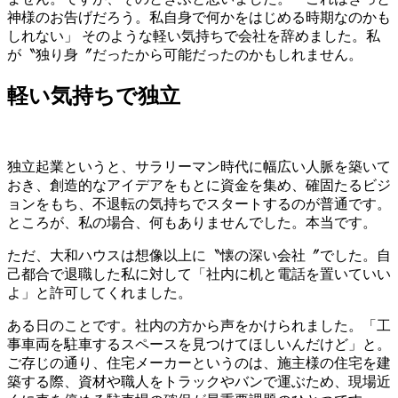
神様のお告げだろう。私自身で何かをはじめる時期なのかも
しれない」 そのような軽い気持ちで会社を辞めました。私
が〝独り身〞だったから可能だったのかもしれません。
軽い気持ちで独立
独立起業というと、サラリーマン時代に幅広い人脈を築いて
おき、創造的なアイデアをもとに資金を集め、確固たるビジ
ョンをもち、不退転の気持ちでスタートするのが普通です。
ところが、私の場合、何もありませんでした。本当です。
ただ、大和ハウスは想像以上に〝懐の深い会社〞でした。自
己都合で退職した私に対して「社内に机と電話を置いていい
よ」と許可してくれました。
ある日のことです。社内の方から声をかけられました。「工
事車両を駐車するスペースを見つけてほしいんだけど」と。
ご存じの通り、住宅メーカーというのは、施主様の住宅を建
築する際、資材や職人をトラックやバンで運ぶため、現場近