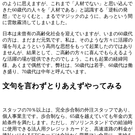
のように思えますが、これまで「人材でない」と思い込んで
きた60歳代の人々を「人材である」と認識する「逆転の発
想」でとりくむと、まるでマジックのように、あっという間
に雲散霧消してしまいました。
日本は未曾有の高齢化社会を迎えていますが、いまの60歳代
の方は、まだまだ元気です。私は、そのような方々に活躍の
場を与えようという高尚な思想をもって起業したのではあり
ませんが、結果として、ご高齢の方々に喜んでもらえるよう
な活躍の場が提供できたのでしょう。これも起業の経緯同
様、あくまで偶然です。弊社は、50歳代は若手、60歳代は働
き盛り、70歳代は中年と呼んでいます。
文句を言わずとりあえずやってみる
スタッフの70％以上は、完全歩合制の外注スタッフであり、
個人事業主です。歩合制なら、65歳を越えていても年金の支
給条件を満たします。ただし、ガソリンスタンドでの給油時
に使用できる法人用クレジットカードと、高速道路の料金が