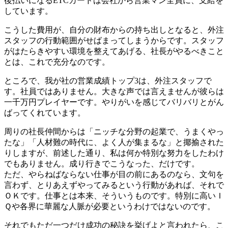
後払いになるETCカードは会社から営業マン全員に、支給を
しています。
こうした費用が、自分の財布からの持ち出しとなると、外注
スタッフの行動範囲がせばまってしまうからです。スタッフ
がはたらきやすい環境を整えてあげる、社長がやるべきこと
とは、これで充分なのです。
ところで、我が社の営業成績トップ3は、外注スタッフで
す。社員ではありません。大きな声では言えませんが彼らは
一千万円プレイヤーです。やりがいを感じてバリバリとがん
ばってくれています。
周りの社長仲間からは「ニッチな分野の起業で、うまくやっ
たな」「人材難の時代に、よく人が集まるな」と揶揄された
りしますが、前述した通り、私は何か特別な努力をしたわけ
でもありません。成り行きでこうなった、だけです。
ただ、やらねばならない仕事が目の前にあるのなら、文句を
言わず、とりあえずやってみるという行動があれば、それで
ＯＫです。仕事とは本来、そういうものです。特別に高いＩ
Ｑや各界に華麗な人脈が必要というわけではないのです。
それでもただ一つだけ成功の秘訣を挙げよと言われたら、こ