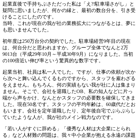
起業直後で手持ちぶさただった私は「え?!駐車場さがし」と
疑問に思いましたが、何かの縁と、最初の数台分を、引き受
けることにしたのです。
当時、これが現在の我が社の業務拡大につながるとは、夢に
も思いませんでした。
初年度は250万台分の契約でした。駐車場経営9年目の現在
は、何台分だと思われますか。グループ全体でなんと2万
9013台（平成29年10月～平成30年9月）になりました。当初
の100倍近い伸び率という驚異的な数字です。
起業当初、社員は私一人でした。ですが、仕事の依頼が次か
ら次へと舞い込んでくるものですから、スタッフを雇わざる
をえません。もちろん、何の実績もない我が社に人は集まり
ません。そこで、会社を退職したOB、私の知人などに片っ
端から声をかけ、なんとかスタッフの必要数を確保してきま
した。現在50名です。スタッフの平均年齢は、60歳代だとお
もいます。会社を定年退職したり、定年後自宅でぶらぶらし
ていたような人が、我が社のメイン戦力なのです。
「若い人がすぐに辞める」「優秀な人材は大企業にとられ
る」など人材難の問題は、我々中小企業が抱える永遠の課題