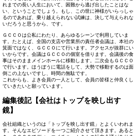
れまでの長い人生において、困難から逃げ出したことはな
い、ということでしょう。もし、この世に神様がいらっしゃ
るのであれば、乗り越えられない試練は、決して与えられな
いだろうと思うから、です。
ＧＣＣＯは公私にわたり、あらゆるシーンで利用していま
す。たとえば、全国の支店や営業所の責任者会議は、本社の
箕面ではなく、ＧＣＣＯにて行います。アクセスが抜群にい
いからです。会議はＧＣＣＯの個室を借ります。会議後の食
事はそのままメインホールに移動します。二次会もＧＣＣＯ
で行います。ほうぼうに電話をして、大勢で移動するのは面
倒この上ないですし、時間の無駄です。
これからも、よき会員の一人として、会員の皆様と仲良くし
ていきたいと願っています。
編集後記【会社はトップを映し出す
鏡】
会社組織というのは「トップを映し出す鏡」とよくいわれま
す。そんなエピソードを一つご紹介させて頂きます。あると