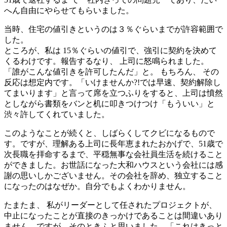
へん自由にやらせてもらいました。
当時、住宅の値引きというのは３％ぐらいまでが許容範囲で
した。
ところが、私は 15％ぐらいの値引で、強引に契約を決めて
くるわけです。報告するなり、 上司に怒鳴られました。
「誰がこんな値引きを許可したんだ」と。 もちろん、 その
反応は想定内です。「いけませんか?!では早速、契約解除し
てまいります」と言って席を立つふりをすると、上司は憤然
としながら書類をバンと机に叩きつけつけ「もういい」と
渋々許してくれていました。
このようなことが続くと、しばらくしてクビになるもので
す。ですが、理解ある上司に長年恵まれたおかげで、51歳で
次長職を拝命するまで、平穏無事な会社員生活を続けること
ができました。お世話になった大和ハウスという会社には感
謝の思いしかございません。その会社を辞め、独立すること
になったのはなぜか。自分でもよくわかりません。
たまたま、 私がリーダーとして任されたプロジェクトが、
中止になったことが直接のきっかけであることは間違いあり
ません。ですが、そのときふと思いました。「これはきっと